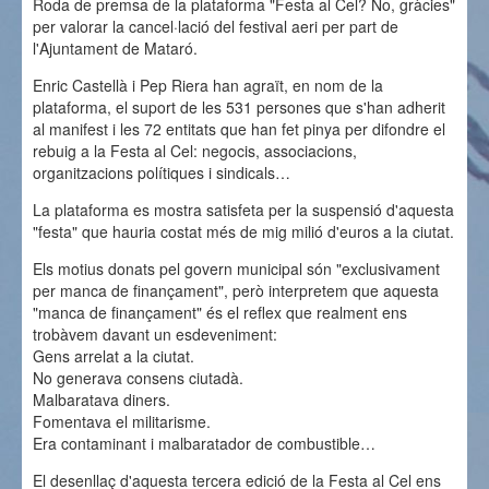
Roda de premsa de la plataforma "Festa al Cel? No, gràcies"
per valorar la cancel·lació del festival aeri per part de
Recull de premsa
l'Ajuntament de Mataró.
Contacte
Enric Castellà i Pep Riera han agraït, en nom de la
plataforma, el suport de les 531 persones que s'han adherit
al manifest i les 72 entitats que han fet pinya per difondre el
rebuig a la Festa al Cel: negocis, associacions,
organitzacions polítiques i sindicals…
La plataforma es mostra satisfeta per la suspensió d'aquesta
"festa" que hauria costat més de mig milió d'euros a la ciutat.
Els motius donats pel govern municipal són "exclusivament
per manca de finançament", però interpretem que aquesta
"manca de finançament" és el reflex que realment ens
trobàvem davant un esdeveniment:
Gens arrelat a la ciutat.
No generava consens ciutadà.
Malbaratava diners.
Fomentava el militarisme.
Era contaminant i malbaratador de combustible…
El desenllaç d'aquesta tercera edició de la Festa al Cel ens