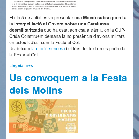
El dia 5 de Juliol es va presentar una
Moció subsegüent a
la interpel·lació al Govern sobre una Catalunya
desmilitaritzada
que ha estat admesa a tràmit, on la CUP-
Crida Constituent demana la no presència d'avions militars
en actes lúdics, com la Festa al Cel.
Us deixem
la moció sencera
i el tros del text on es parla de
la Festa al Cel.
Llegeix més
sobre Moció al Parlament per desmilitaritzar
Catalunya
Us convoquem a la Festa
dels Molins