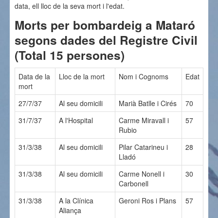
data, ell lloc de la seva mort i l'edat.
Morts per bombardeig a Mataró
segons dades del Registre Civil
(Total 15 persones)
Data de la
Lloc de la mort
Nom i Cognoms
Edat
mort
27/7/37
Al seu domicili
Marià Batlle i Cirés
70
31/7/37
A l'Hospital
Carme Miravall i
57
Rubio
31/3/38
Al seu domicili
Pilar Catarineu i
28
Lladó
31/3/38
Al seu domicili
Carme Nonell i
30
Carbonell
31/3/38
A la Clínica
Geroni Ros i Plans
57
Aliança