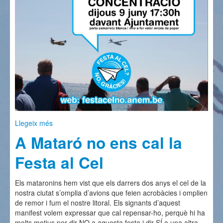
Llegeix més
sobre Us convoquem el dijous 9 de Juny a les 17:30
A Mataró no ens cal la
Festa al Cel
Els mataronins hem vist que els darrers dos anys el cel de la
nostra ciutat s’omplia d’avions que feien acrobàcies i omplien
de remor i fum el nostre litoral. Els signants d’aquest
manifest volem expressar que cal repensar-ho, perquè hi ha
molts motius per dir NO a aquesta festa i dir SÍ a una altra