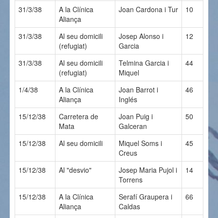
31/3/38
A la Clínica
Joan Cardona i Tur
10
Aliança
31/3/38
Al seu domicili
Josep Alonso i
12
(refugiat)
Garcia
31/3/38
Al seu domicili
Telmina Garcia i
44
(refugiat)
Miquel
1/4/38
A la Clínica
Joan Barrot i
46
Aliança
Inglés
15/12/38
Carretera de
Joan Puig i
50
Mata
Galceran
15/12/38
Al seu domicili
Miquel Soms i
45
Creus
15/12/38
Al "desvio"
Josep Maria Pujol i
14
Torrens
15/12/38
A la Clínica
Serafí Graupera i
66
Aliança
Caldas