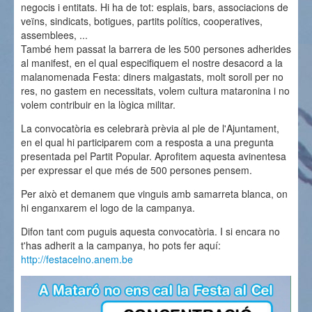
negocis i entitats. Hi ha de tot: esplais, bars, associacions de
veïns, sindicats, botigues, partits polítics, cooperatives,
assemblees, ...
També hem passat la barrera de les 500 persones adherides
al manifest, en el qual especifiquem el nostre desacord a la
malanomenada Festa: diners malgastats, molt soroll per no
res, no gastem en necessitats, volem cultura mataronina i no
volem contribuir en la lògica militar.
La convocatòria es celebrarà prèvia al ple de l'Ajuntament,
en el qual hi participarem com a resposta a una pregunta
presentada pel Partit Popular. Aprofitem aquesta avinentesa
per expressar el que més de 500 persones pensem.
Per això et demanem que vinguis amb samarreta blanca, on
hi enganxarem el logo de la campanya.
Difon tant com puguis aquesta convocatòria. I si encara no
t'has adherit a la campanya, ho pots fer aquí:
http://festacelno.anem.be