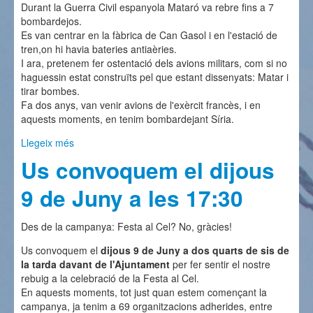
Durant la Guerra Civil espanyola Mataró va rebre fins a 7
bombardejos.
Es van centrar en la fàbrica de Can Gasol i en l'estació de
tren,on hi havia bateries antiaèries.
I ara, pretenem fer ostentació dels avions militars, com si no
haguessin estat construïts pel que estant dissenyats: Matar i
tirar bombes.
Fa dos anys, van venir avions de l'exèrcit francès, i en
aquests moments, en tenim bombardejant Síria.
Llegeix més
sobre Mataró va ser bombardejada fins a 7 cops
Us convoquem el dijous
9 de Juny a les 17:30
Des de la campanya: Festa al Cel? No, gràcies!
Us convoquem el
dijous 9 de Juny a dos quarts de sis de
la tarda davant de l'Ajuntament
per fer sentir el nostre
rebuig a la celebració de la Festa al Cel.
En aquests moments, tot just quan estem començant la
campanya, ja tenim a 69 organitzacions adherides, entre