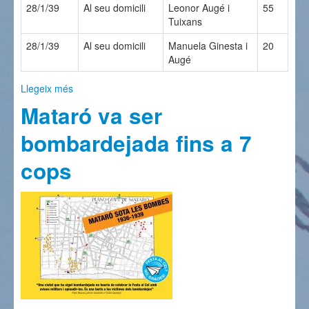
28/1/39
Al seu domicili
Leonor Augé i
55
Tuixans
28/1/39
Al seu domicili
Manuela Ginesta i
20
Augé
Llegeix més
sobre 15 morts durant bombardejos a Mataró 1936-
39
Mataró va ser
bombardejada fins a 7
cops